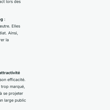
act lors des
ng
:
utre. Elles
iat. Ainsi,
er la
attractivité
n efficacité.
r trop marqué,
à se projeter
un large public