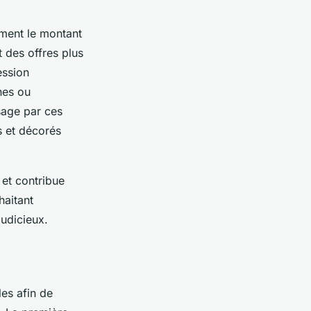
ement le montant
t des offres plus
ession
nes ou
ssage par ces
s et décorés
et contribue
haitant
judicieux.
es afin de