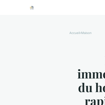
Accueil
›
Maison
immob
du h
rap