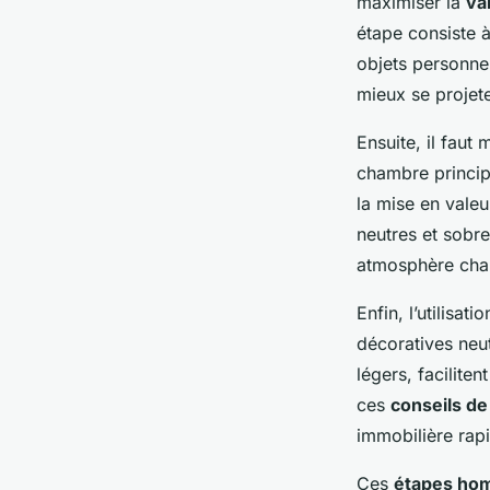
maximiser la
va
étape consiste 
objets personne
mieux se projete
Ensuite, il faut
chambre princip
la mise en valeu
neutres et sobre
atmosphère cha
Enfin, l’utilisa
décoratives neu
légers, facilite
ces
conseils de
immobilière rapi
Ces
étapes hom