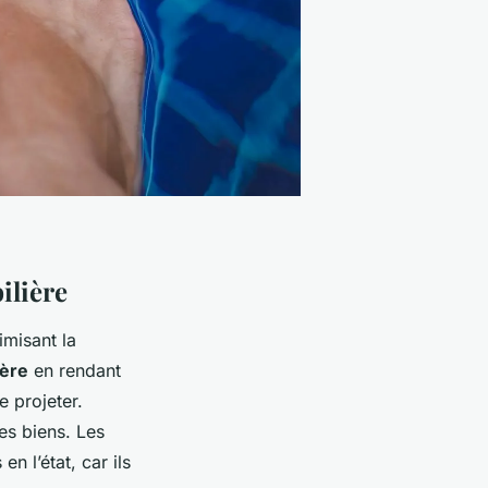
ilière
imisant la
ière
en rendant
e projeter.
es biens. Les
 l’état, car ils