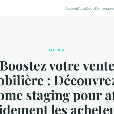
Accueil
Actu
Deco
Demenage
MAISON
Boostez votre vent
ilière : Découvrez
ome staging pour at
idement les acheteu