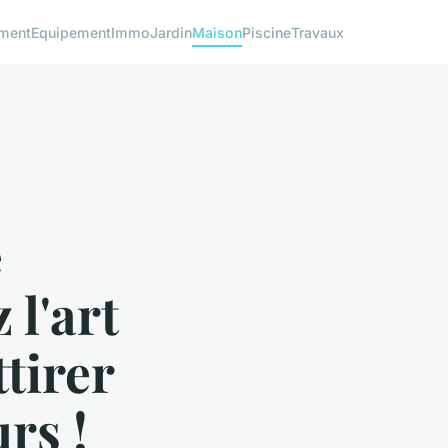
ment
Equipement
Immo
Jardin
Maison
Piscine
Travaux
e
 l'art
tirer
rs !