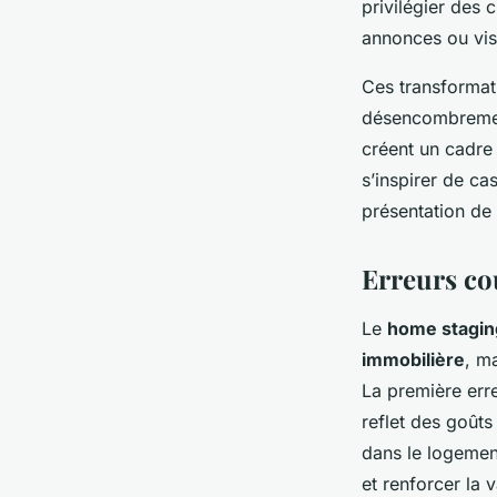
privilégier des 
annonces ou visi
Ces transformati
désencombrement
créent un cadre 
s’inspirer de ca
présentation de
Erreurs co
Le
home stagin
immobilière
, m
La première err
reflet des goûts
dans le logement
et renforcer la v