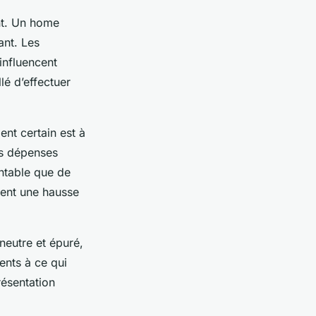
nt. Un home
ant. Les
 influencent
llé d’effectuer
ent certain est à
es dépenses
ntable que de
ment une hausse
 neutre et épuré,
ents à ce qui
résentation