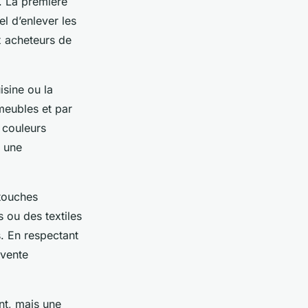
. La première
iel d’enlever les
x acheteurs de
isine ou la
meubles et par
 couleurs
r une
 touches
 ou des textiles
s. En respectant
 vente
nt, mais une