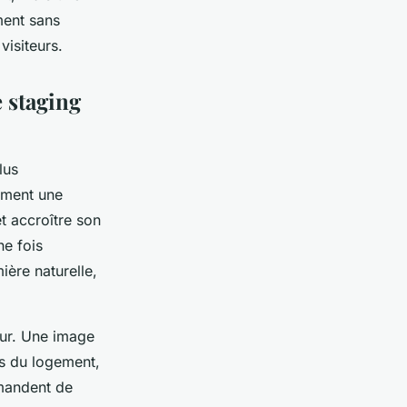
ment sans
visiteurs.
 staging
lus
ment une
t accroître son
ne fois
ère naturelle,
eur. Une image
es du logement,
mmandent de