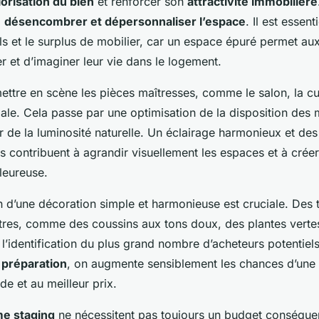
lorisation du bien
et renforcer son
attractivité immobilière
à
désencombrer et dépersonnaliser l’espace
. Il est essent
ls et le surplus de mobilier, car un espace épuré permet au
r et d’imaginer leur vie dans le logement.
 mettre en scène les pièces maîtresses, comme le salon, la cu
ale. Cela passe par une optimisation de la disposition des 
r de la luminosité naturelle. Un éclairage harmonieux et des
s contribuent à agrandir visuellement les espaces et à crée
leureuse.
tion d’une décoration simple et harmonieuse est cruciale. Des
tres, comme des coussins aux tons doux, des plantes vertes
nt l’identification du plus grand nombre d’acheteurs potentiel
 préparation
, on augmente sensiblement les chances d’une
de et au meilleur prix.
e staging
ne nécessitent pas toujours un budget conséque