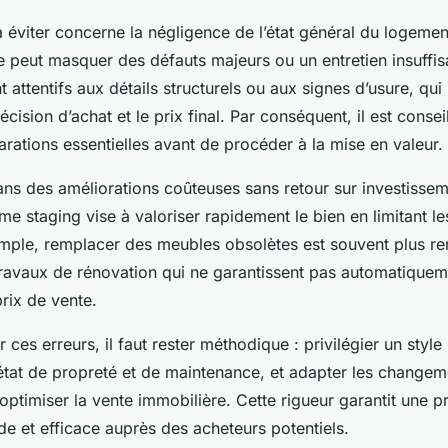
à éviter concerne la négligence de l’état général du logeme
e peut masquer des défauts majeurs ou un entretien insuffis
t attentifs aux détails structurels ou aux signes d’usure, qui
cision d’achat et le prix final. Par conséquent, il est consei
rations essentielles avant de procéder à la mise en valeur.
dans des améliorations coûteuses sans retour sur investissem
me staging vise à valoriser rapidement le bien en limitant l
xemple, remplacer des meubles obsolètes est souvent plus re
travaux de rénovation qui ne garantissent pas automatique
rix de vente.
r ces erreurs, il faut rester méthodique : privilégier un style
état de propreté et de maintenance, et adapter les changem
optimiser la vente immobilière. Cette rigueur garantit une p
de et efficace auprès des acheteurs potentiels.