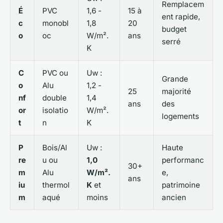
Remplacem
É
PVC
1,6 -
15 à
ent rapide,
c
monobl
1,8
20
budget
o
oc
W/m².
ans
serré
K
C
PVC ou
Uw :
Grande
o
Alu
1,2 -
25
majorité
nf
double
1,4
ans
des
or
isolatio
W/m².
logements
t
n
K
P
Bois/Al
Uw :
Haute
re
u ou
1,0
performanc
30+
m
Alu
W/m².
e,
ans
iu
thermol
K
et
patrimoine
m
aqué
moins
ancien