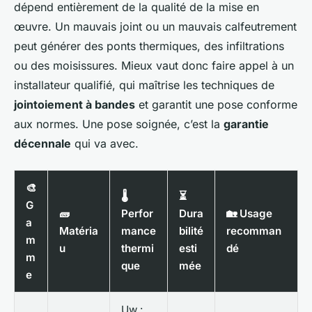
dépend entièrement de la qualité de la mise en
œuvre. Un mauvais joint ou un mauvais calfeutrement
peut générer des ponts thermiques, des infiltrations
ou des moisissures. Mieux vaut donc faire appel à un
installateur qualifié, qui maîtrise les techniques de
jointoiement à bandes
et garantit une pose conforme
aux normes. Une pose soignée, c’est la
garantie
décennale
qui va avec.
🎨
🌡️
⏳
G
🧱
Perfor
Dura
🏡 Usage
a
Matéria
mance
bilité
recomman
m
u
thermi
esti
dé
m
que
mée
e
Uw :