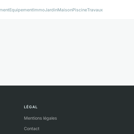
ment
Equipement
Immo
Jardin
Maison
Piscine
Travaux
LÉGAL
Mentions légales
Contact