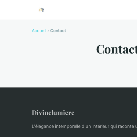
Accueil
›
Contact
Contac
Divinelumiere
L'élégance intemporelle d'un intérieur qui raconte 