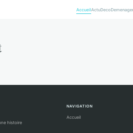
Accueil
Actu
Deco
Demenage
t
NAVIGATION
Accueil
une histoire