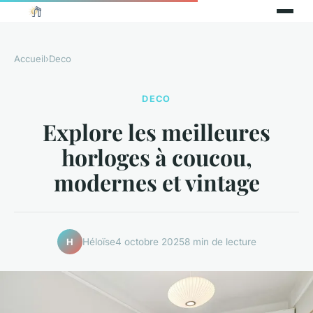
Accueil
›
Deco
DECO
Explore les meilleures
horloges à coucou,
modernes et vintage
Héloïse
4 octobre 2025
8 min de lecture
H