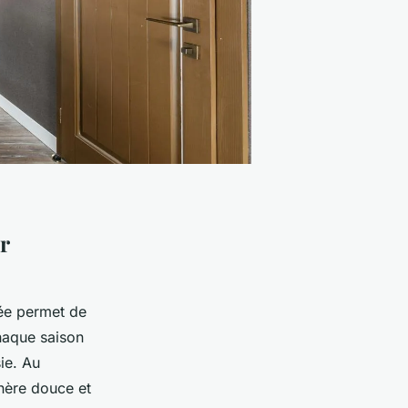
r
e permet de
Chaque saison
ie. Au
phère douce et