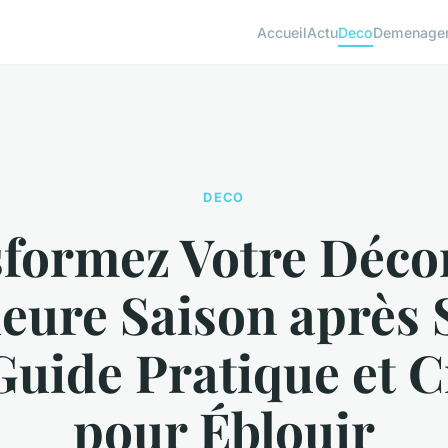
Accueil
Actu
Deco
Demenage
DECO
formez Votre Déco
ieure Saison après 
Guide Pratique et C
pour Éblouir