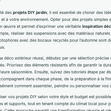
Y
ité des
projets DIY jardin
, il est essentiel de choisir des id
et à votre environnement. Opter pour des projets simples et
 en œuvre et permet d’exprimer une véritable
inspiration dé
emple, réaliser des suspensions avec des matériaux naturels
otophores avec des bocaux recyclés pour l’automne sont 
us.
e déco extérieur réussi, débutez par une sélection précise d
s. Priorisez des éléments résistants afin de garantir la dura
ieure saisonnière. Ensuite, suivez des tutoriels étape par é
ccompagnent dans chaque phase, de la préparation à la finit
isément comment assembler, peindre ou personnaliser vos c
iser vos projets DIY selon votre style et budget est possible
es et supports, tout en tenant compte du climat local pour 
n. Cette approche garantit une transformation réussie et p