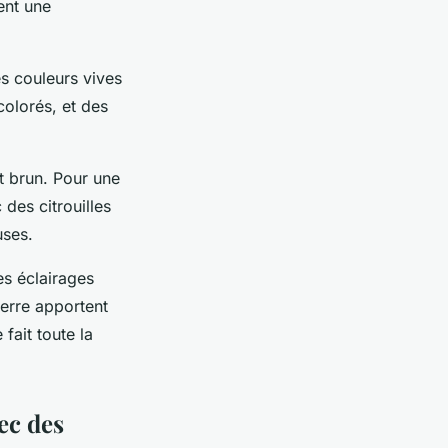
ent une
es couleurs vives
colorés, et des
t brun. Pour une
 des citrouilles
uses.
es éclairages
verre apportent
fait toute la
ec des