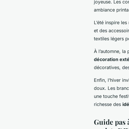
joyeuse. Les com
ambiance printan
L’été inspire le
et des accessoir
textiles légers 
À l’automne, la 
décoration exté
décoratives, des
Enfin, l’hiver i
doux. Les branch
une touche festi
richesse des
id
Guide pas à