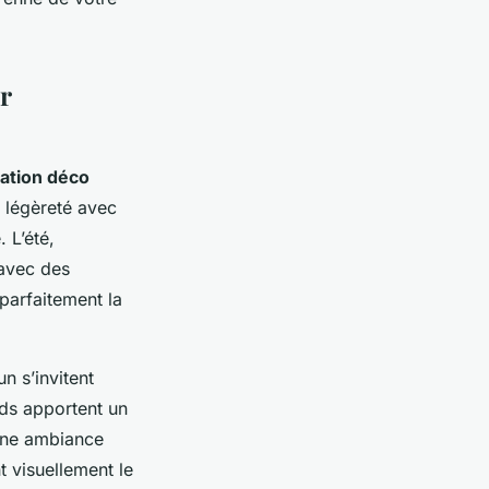
r
ration déco
a légèreté avec
 L’été,
 avec des
parfaitement la
n s’invitent
ids apportent un
 une ambiance
t visuellement le