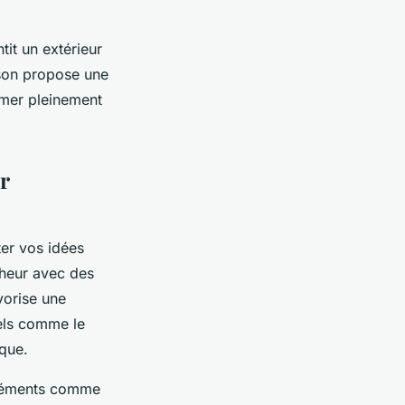
tit un extérieur
ison propose une
imer pleinement
r
pter vos idées
cheur avec des
avorise une
rels comme le
ique.
 éléments comme