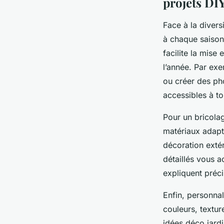
projets DI
Face à la divers
à chaque saison 
facilite la mise
l’année. Par ex
ou créer des ph
accessibles à to
Pour un bricolag
matériaux adapté
décoration extér
détaillés vous a
expliquent préc
Enfin, personnal
couleurs, textur
idées déco jardi