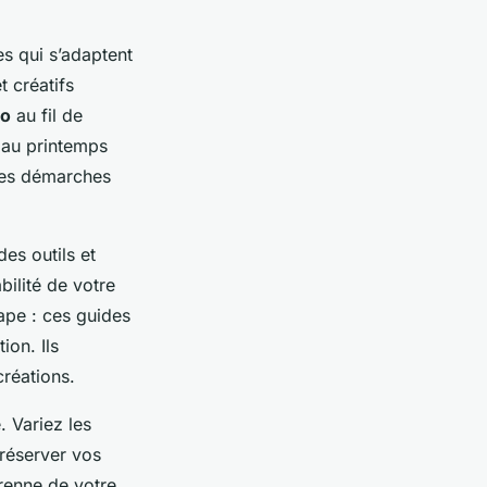
ées qui s’adaptent
 créatifs
co
au fil de
 au printemps
des démarches
es outils et
bilité de votre
tape : ces guides
ion. Ils
réations.
. Variez les
préserver vos
érenne de votre