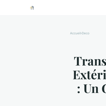
Accueil
›
Deco
Trans
Extér
: Un 