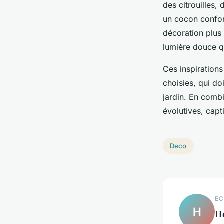
des citrouilles,
un cocon confort
décoration plus 
lumière douce qu
Ces inspirations
choisies, qui do
jardin. En comb
évolutives, cap
Deco
EC
H
H