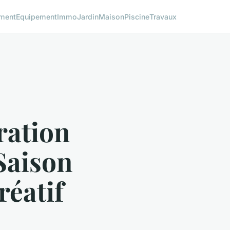
ment
Equipement
Immo
Jardin
Maison
Piscine
Travaux
ration
Saison
réatif